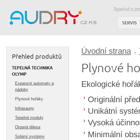
Tepelná a za
SERVIS
Úvodní strana
Přehled produktů
Plynové ho
TEPELNÁ TECHNIKA
OLYMP
Ekologické hořáky
Expanzní automaty a
nádoby
Originální př
Plynové hořáky
Infrasauny
Unikátní syst
Tepelné moduly
Vysoká účinno
Otopná tělesa
Minimální obs
Solární systémy