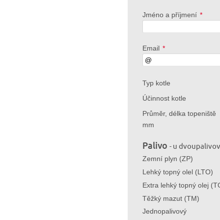
Jméno a příjmení
*
Email
*
Typ kotle
Účinnost kotle
Průměr, délka topeniště
mm
Palivo
- u dvoupalivo
Zemní plyn (ZP)
Lehký topný olel (LTO)
Extra lehký topný olej (
Těžký mazut (TM)
Jednopalivový