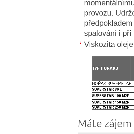
momentálnímu 
provozu. Udrž
předpokladem 
spalování i př
Viskozita olej
Máte zájem 