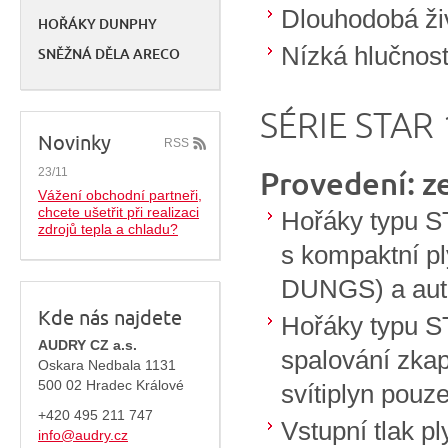
Dlouhodobá ži
HOŘÁKY DUNPHY
Nízká hlučnos
SNĚŽNÁ DĚLA ARECO
SÉRIE STAR 
Novinky
RSS
Provedení: z
23/11
Vážení obchodní partneři,
chcete ušetřit při realizaci
Hořáky typu S
zdrojů tepla a chladu?
s kompaktní p
DUNGS) a au
Kde nás najdete
Hořáky typu ST
AUDRY CZ a.s.
spalování zka
Oskara Nedbala 1131
500 02 Hradec Králové
svítiplyn pou
+420 495 211 747
Vstupní tlak p
info@audry.cz