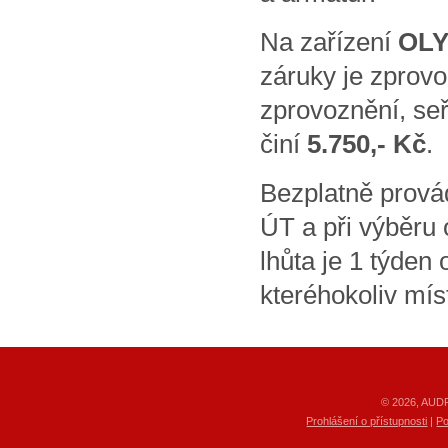
Na zařízení
OL
záruky je zprov
zprovoznění, seř
činí
5.750,- Kč
.
Bezplatně prová
ÚT a při výběru
lhůta je 1 týden
kteréhokoliv mí
© 2026, AUDR
Prohlášení o přístupnosti
|
Po