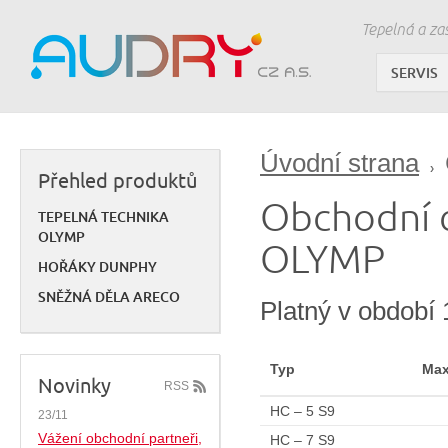
Tepelná a za
SERVIS
Úvodní strana
Přehled produktů
Obchodní 
TEPELNÁ TECHNIKA
OLYMP
OLYMP
HOŘÁKY DUNPHY
SNĚŽNÁ DĚLA ARECO
Platný v období 
Typ
Max
Novinky
RSS
HC – 5 S9
23/11
Vážení obchodní partneři,
HC – 7 S9