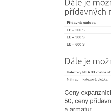
Dále je mož
přídavných
Přídavná nádoba
EB – 200 S
EB – 300 S
EB – 600 S
Dále je možn
Katexový filtr A 80 včetně vl
Náhradní katexová vložka
Ceny expanzníc
50, ceny přídav
a armatur.