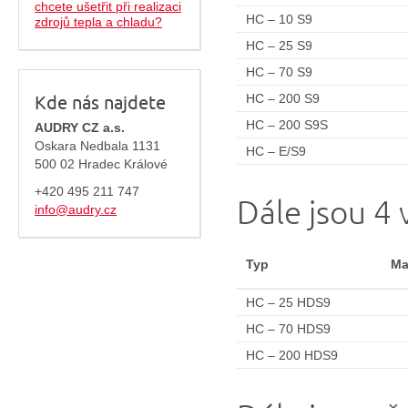
chcete ušetřit při realizaci
HC – 10 S9
zdrojů tepla a chladu?
HC – 25 S9
HC – 70 S9
HC – 200 S9
Kde nás najdete
HC – 200 S9S
AUDRY CZ a.s.
Oskara Nedbala 1131
HC – E/S9
500 02 Hradec Králové
+420 495 211 747
Dále jsou 4 
info@audry.cz
Typ
Ma
HC – 25 HDS9
HC – 70 HDS9
HC – 200 HDS9